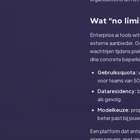
Wat "no limi
Enterprise ai tools wi
externe aanbieder. G
wachtrijen tijdens p
drie concrete beperk
Gebruiksquota:
v
voor teams van 50
Dataresidency:
b
als gevolg.
Modelkeuze:
prop
beter past bij jou
Een platform dat enter
eigen servers, met op