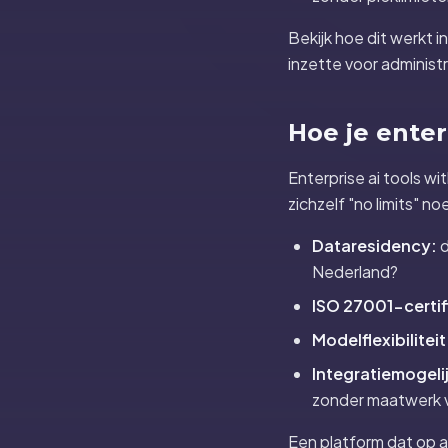
Bekijk hoe dit werkt 
inzette voor administ
Hoe je enterp
Enterprise ai tools wit
zichzelf "no limits" no
Dataresidency:
d
Nederland?
ISO 27001-certif
Modelflexibiliteit
Integratiemogeli
zonder maatwerk v
Een platform dat op al