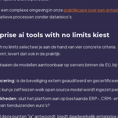
in een complexe omgeving in onze
praktijkcase over een enter
ratieve processen zonder datarisico's.
rise ai tools with no limits kiest
h no limits selecteer je aan de hand van vier concrete criteria.
emt, levert dat ook in de praktijk:
raaien de modellen aantoonbaar op servers binnen de EU, bij 
icering:
is de beveiliging extern geauditeerd en gecertificee
:
kun je zelf kiezen welk open source model wordt ingezet pe
jkheden:
sluit het platform aan op bestaande ERP-, CRM- e
an tienduizenden euro's?
 deze punten "ja" antwoordt, biedt daadwerkelijk enterprise ai