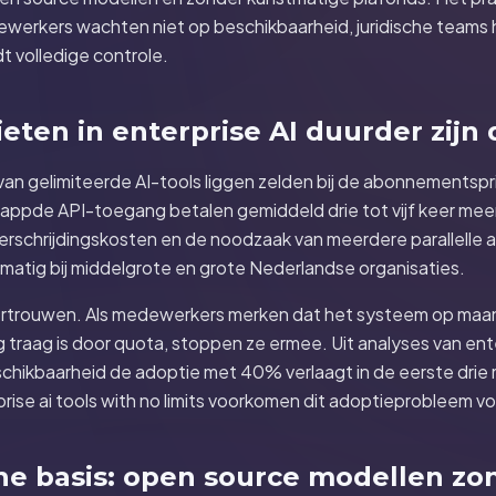
ewerkers wachten niet op beschikbaarheid, juridische team
 volledige controle.
ten in enterprise AI duurder zijn 
van gelimiteerde AI-tools liggen zelden bij de abonnementsprij
appde API-toegang betalen gemiddeld drie tot vijf keer meer
erschrijdingskosten en de noodzaak van meerdere parallelle
matig bij middelgrote en grote Nederlandse organisaties.
 vertrouwen. Als medewerkers merken dat het systeem op maa
traag is door quota, stoppen ze ermee. Uit analyses van enterp
schikbaarheid de adoptie met 40% verlaagt in de eerste dri
rise ai tools with no limits voorkomen dit adoptieprobleem vo
he basis: open source modellen zo