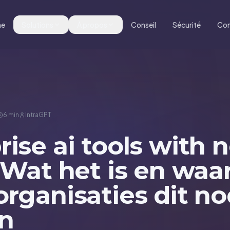
me
Solutions
À propos
Conseil
Sécurité
Con
6 min
IntraGPT
rise ai tools with 
: Wat het is en wa
organisaties dit no
n