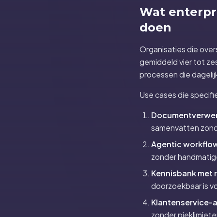
Wat enterpri
doen
Organisaties die ove
gemiddeld vier tot z
processen die dageli
Use cases die specifi
Documentverwerk
samenvatten zond
Agentic workflo
zonder handmatig
Kennisbank met r
doorzoekbaar is v
Klantenservice-
zonder pieklimiete