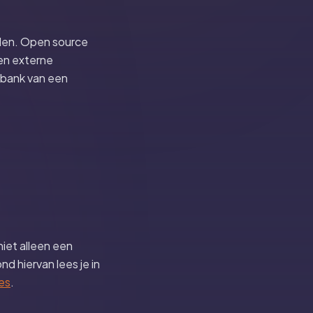
ellen. Open source
een externe
isbank van een
niet alleen een
d hiervan lees je in
ies
.