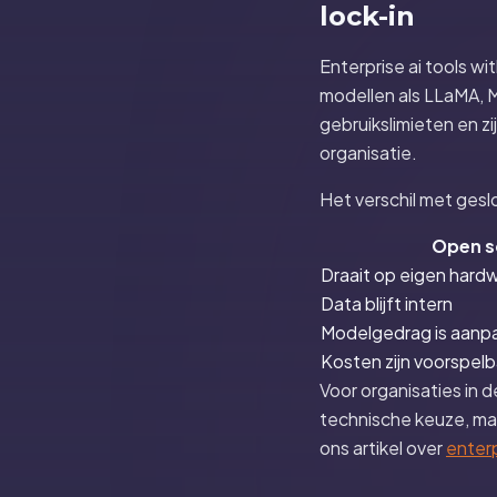
lock-in
Enterprise ai tools wi
modellen als LLaMA, M
gebruikslimieten en z
organisatie.
Het verschil met gesl
Open s
Draait op eigen hardw
Data blijft intern
Modelgedrag is aanp
Kosten zijn voorspelb
Voor organisaties in 
technische keuze, maa
ons artikel over
enterp