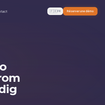
🇫🇷
tact
FR
Réserver une démo
no
arom
dig