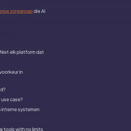
prise zorggroep
die AI
 Niet elk platform dat
voorkeur in
rd?
r use case?
n interne systemen
 tools with no limits.