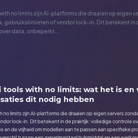
 with no limits zijn AI-platforms die draaien op eigen 
 gebruikslimieten of vendor lock-in. Dit betekent in d
over data, onbeperkt...
i tools with no limits: wat het is e
saties dit nodig hebben
th no limits zijn AI-platforms die draaien op eigen servers zo
ndor lock-in. Dit betekent in de praktijk: volledige controle 
es en de vrijheid om modellen aan te passen aan specifieke p
et verschil tussen een experimenteel hulpmiddel en een werken