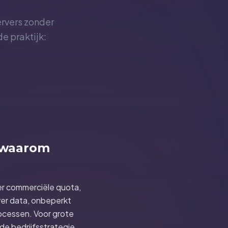
servers zonder
e praktijk:
n waarom
nder commerciële quota,
over data, onbeperkt
rocessen. Voor grote
de bedrijfsstrategie.