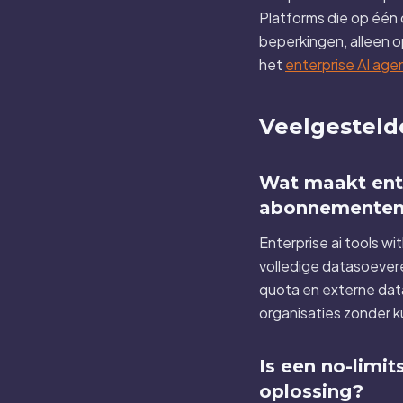
Platforms die op één 
beperkingen, alleen o
het
enterprise AI age
Veelgestelde
Wat maakt ente
abonnementen
Enterprise ai tools w
volledige datasoever
quota en externe data
organisaties zonder 
Is een no-limi
oplossing?