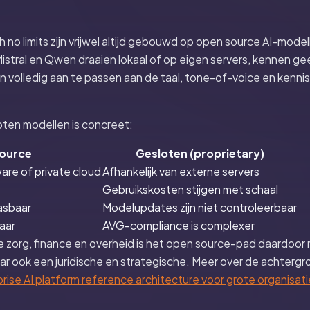
th no limits zijn vrijwel altijd gebouwd op open source AI-mod
istral en Qwen draaien lokaal of op eigen servers, kennen g
ijn volledig aan te passen aan de taal, tone-of-voice en kenn
oten modellen is concreet:
ource
Gesloten (proprietary)
are of private cloud
Afhankelijk van externe servers
Gebruikskosten stijgen met schaal
asbaar
Modelupdates zijn niet controleerbaar
aar
AVG-compliance is complexer
de zorg, finance en overheid is het open source-pad daardoor 
r ook een juridische en strategische. Meer over de achtergron
rise AI platform reference architecture voor grote organisat