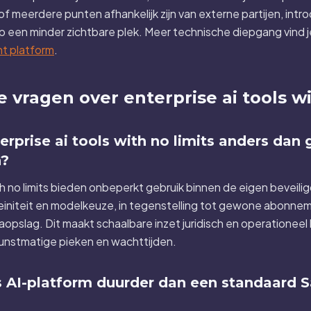
of meerdere punten afhankelijk zijn van externe partijen, int
p een minder zichtbare plek. Meer technische diepgang vind je 
nt platform
.
 vragen over enterprise ai tools wi
rprise ai tools with no limits anders dan
?
ith no limits bieden onbeperkt gebruik binnen de eigen beveil
einiteit en modelkeuze, in tegenstelling tot gewone abonn
opslag. Dit maakt schaalbare inzet juridisch en operationeel
kunstmatige pieken en wachttijden.
ts AI-platform duurder dan een standaard 