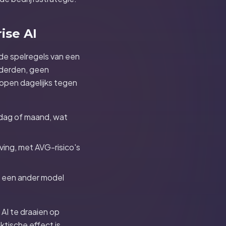
ise AI
n de spelregels van een
 derden, geen
open dagelijks tegen
 dag of maand, wat
ving, met AVG-risico's
s een ander model
 AI te draaien op
tische effect is