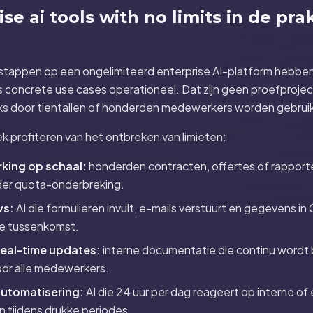
se ai tools with no limits in de pr
rstappen op een ongelimiteerd enterprise AI-platform hebb
es concrete use cases operationeel. Dat zijn geen proefproj
jks door tientallen of honderden medewerkers worden gebruik
ek profiteren van het ontbreken van limieten:
ing op schaal:
honderden contracten, offertes of rapporte
er quota-onderbreking.
ws:
AI die formulieren invult, e-mails verstuurt en gegevens in
e tussenkomst.
eal-time updates:
interne documentatie die continu wordt 
oor alle medewerkers.
automatisering:
AI die 24 uur per dag reageert op interne of
n tijdens drukke periodes.