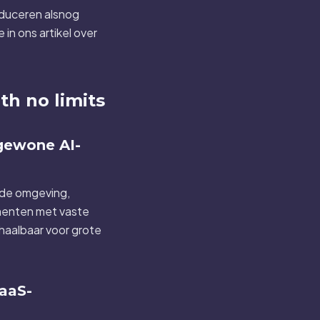
roduceren alsnog
in ons artikel over
th no limits
 gewone AI-
igde omgeving,
ementen met vaste
 haalbaar voor grote
SaaS-