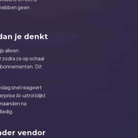
s hebben geen
dan je denkt
s alleen.
 zodra ze op schaal
 abonnementen. Dit
ndag snel reageert
rise AI-uitrol blijkt
e maanden na
lledig.
nder vendor