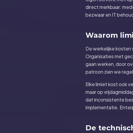
direct merkbaar: med
bezwaar en IT behoudt
Waarom limie
De werkelijke kosten 
Organisaties met gec
gaan werken, door ov
patroon zien we regel
Elke limiet kost ook
maar op vrijdagmiddag 
dat inconsistente be
implementatie. Enterp
De technisc