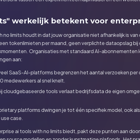
ts" werkelijk betekent voor enterpr
th no limits houdt in dat jouw organisatie niet afhankelijk is va
een tokenlimieten per maand, geen verplichte dataopslag bij
iekmomenten. Organisaties met standaard AI-abonnementen l
ingen aan:
eel SaaS-AI-platforms begrenzen het aantal verzoeken per
0 medewerkers al snel knelt.
ij cloudgebaseerde tools verlaat bedrijfsdata de eigen omge
rietary platforms dwingen je tot één specifiek model, ook al
w use case.
prise ai tools with no limits biedt, pakt deze punten aan door
en source modellen en zonder kunstmatige plafonds. Het prak