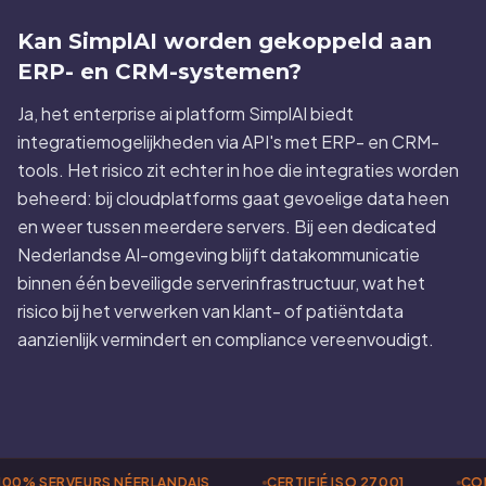
Kan SimplAI worden gekoppeld aan
ERP- en CRM-systemen?
Ja, het enterprise ai platform SimplAI biedt
integratiemogelijkheden via API's met ERP- en CRM-
tools. Het risico zit echter in hoe die integraties worden
beheerd: bij cloudplatforms gaat gevoelige data heen
en weer tussen meerdere servers. Bij een dedicated
Nederlandse AI-omgeving blijft datakommunicatie
binnen één beveiligde serverinfrastructuur, wat het
risico bij het verwerken van klant- of patiëntdata
aanzienlijk vermindert en compliance vereenvoudigt.
00% SERVEURS NÉERLANDAIS
CERTIFIÉ ISO 27001
CON