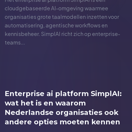
cloudgebaseerde AI-omgeving waarmee
organisaties grote taalmodellen inzetten voor
automatisering, agentische workflows en
kennisbeheer. SimplAI richt zich op enterprise-
teams...
Enterprise ai platform SimplAI:
wat het is en waarom
Nederlandse organisaties ook
andere opties moeten kennen