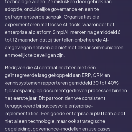
technologie alleen. Ze mislukken door gebrek aan
adoptie, onduidelijke governance en een te
gefragmenteerde aanpak. Organisaties die
experimenteren met losse AI-tools, waaronder het
enterprise ai platform SimplAI, merken na gemiddeld 6
tot 12 maanden dat zij tientallen onbeheerde AI-
omgevingen hebben die niet met elkaar communiceren
en moeilijk te beveiligen zijn.
Bedrijven die AI centraal inrichten met één
geïntegreerde laag gekoppeld aan ERP, CRM en
kennissystemen rapporteren gemiddeld 30 tot 40%
tijdsbesparing op documentgedreven processen binnen
het eerste jaar. Dit patroon zien we consistent
teruggekeerd bij succesvolle enterprise-
implementaties. Een goede enterprise ai platform biedt
niet alleen technologie, maar ook strategische
begeleiding, governance-modellen en use cases