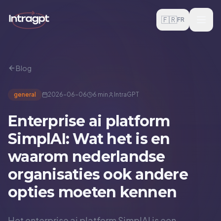
Aller au contenu
🇫🇷
FR
Blog
general
2026-06-06
6 min
IntraGPT
Enterprise ai platform
SimplAI: Wat het is en
waarom nederlandse
organisaties ook andere
opties moeten kennen
Het enterprise ai platform SimplAI is een