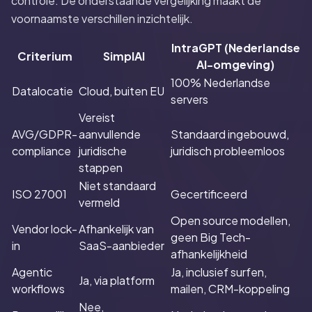
controle. De onderstaande vergelijking maakt de
voornaamste verschillen inzichtelijk.
IntraGPT (Nederlandse
Criterium
SimplAI
AI-omgeving)
100% Nederlandse
Datalocatie
Cloud, buiten EU
servers
Vereist
AVG/GDPR-
aanvullende
Standaard ingebouwd,
compliance
juridische
juridisch probleemloos
stappen
Niet standaard
ISO 27001
Gecertificeerd
vermeld
Open source modellen,
Vendor lock-
Afhankelijk van
geen Big Tech-
in
SaaS-aanbieder
afhankelijkheid
Agentic
Ja, inclusief surfen,
Ja, via platform
workflows
mailen, CRM-koppeling
Nee,