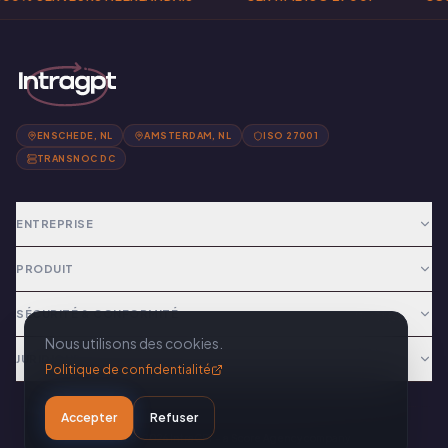
ENSCHEDE, NL
AMSTERDAM, NL
ISO 27001
TRANSNOC DC
ENTREPRISE
PRODUIT
SÉCURITÉ & CONFORMITÉ
Nous utilisons des cookies.
JURIDIQUE
Politique de confidentialité
Accepter
Refuser
© 2025–2026 IntraGPT – a Score Agency company