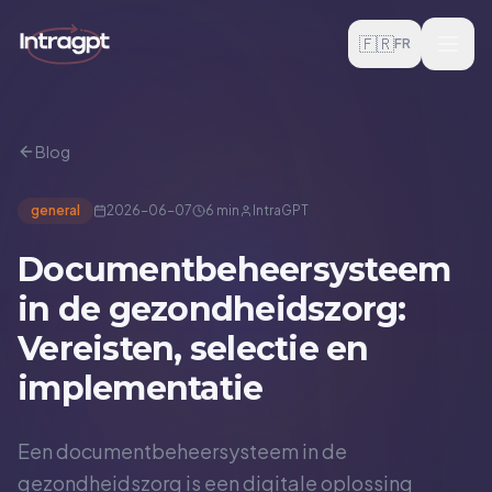
Aller au contenu
🇫🇷
FR
Blog
general
2026-06-07
6 min
IntraGPT
Documentbeheersysteem
in de gezondheidszorg:
Vereisten, selectie en
implementatie
Een documentbeheersysteem in de
gezondheidszorg is een digitale oplossing