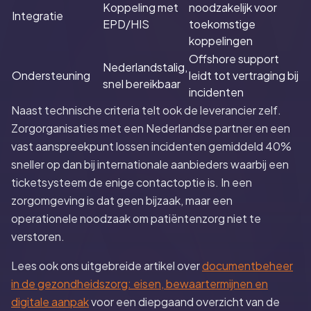
Koppeling met
noodzakelijk voor
Integratie
EPD/HIS
toekomstige
koppelingen
Offshore support
Nederlandstalig,
Ondersteuning
leidt tot vertraging bij
snel bereikbaar
incidenten
Naast technische criteria telt ook de leverancier zelf.
Zorgorganisaties met een Nederlandse partner en een
vast aanspreekpunt lossen incidenten gemiddeld 40%
sneller op dan bij internationale aanbieders waarbij een
ticketsysteem de enige contactoptie is. In een
zorgomgeving is dat geen bijzaak, maar een
operationele noodzaak om patiëntenzorg niet te
verstoren.
Lees ook ons uitgebreide artikel over
documentbeheer
in de gezondheidszorg: eisen, bewaartermijnen en
digitale aanpak
voor een diepgaand overzicht van de