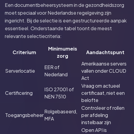
Een documentbeheersysteem in de gezondheidszorg
moet speciaal voor Nederlandse regelgeving zijn
ingericht. Bij de selectie is een gestructureerde aanpak
essentieel. Onderstaande tabel toont de meest
relevante selectiecriteria:
Minimumeis
Criterium
Aandachtspunt
zorg
Amerikaanse servers
EER of
Serverlocatie
vallen onder CLOUD
Nederland
Act
Vraag om actueel
ISO 27001 of
Certificering
certificaat, niet een
NEN 7510
belofte
Controleer of rollen
Rolgebaseerd,
Toegangsbeheer
per afdeling
MFA
instelbaar zijn
Open API is