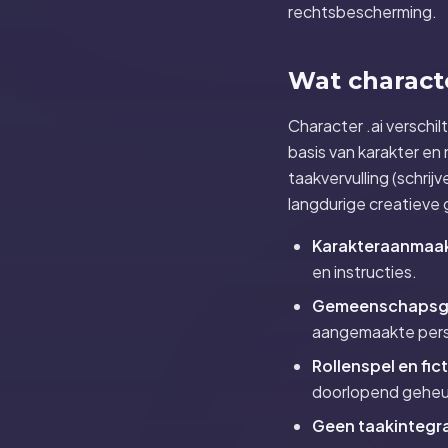
rechtsbescherming.
Wat characte
Character .ai verschi
basis van karakter en 
taakvervulling (schrij
langdurige creatieve
Karakteraanmaa
en instructies.
Gemeenschapsge
aangemaakte per
Rollenspel en fict
doorlopend gehe
Geen taakintegra