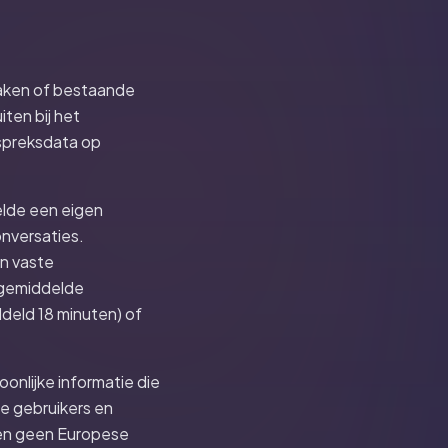
 maken of bestaande
ten bij het
espreksdata op
elde een eigen
onversaties.
en vaste
e gemiddelde
ddeld 18 minuten) of
onlijke informatie die
se gebruikers en
jgen geen Europese