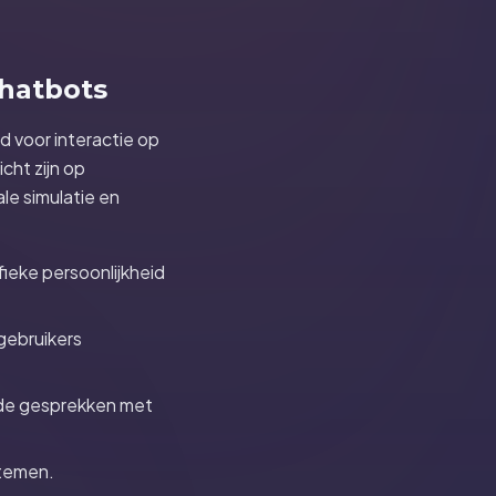
chatbots
 voor interactie op
cht zijn op
ale simulatie en
ieke persoonlijkheid
 gebruikers
nde gesprekken met
stemen.