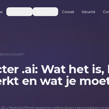
me
Solutions
À propos
Conseil
Sécurité
Con
8 min
IntraGPT
ter .ai: Wat het is,
rkt en wat je moe
en AI-chatplatform waarop gebruikers gesprekken voer