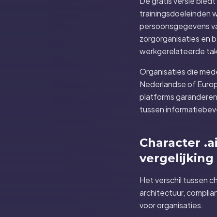
De gratis versie biedt
trainingsdoeleinden w
persoonsgegevens van
zorgorganisaties en be
werkgerelateerde take
Organisaties die mede
Nederlandse of Europe
platforms garanderen 
tussen informatiebevei
Character .a
vergelijking
Het verschil tussen ch
architectuur, compli
voor organisaties.