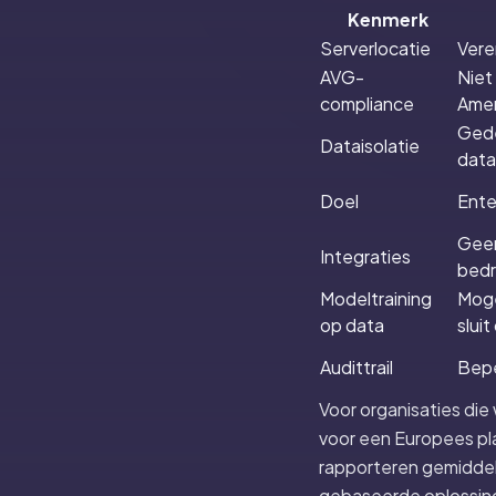
Kenmerk
Serverlocatie
Vere
AVG-
Niet
compliance
Amer
Gede
Dataisolatie
data
Doel
Ente
Geen
Integraties
bedr
Modeltraining
Mogel
op data
sluit 
Audittrail
Bepe
Voor organisaties die
voor een Europees pla
rapporteren gemiddel
gebaseerde oplossinge