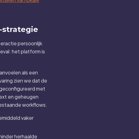
-strategie
teractie persoonlijk
val: het platform is
aanvoelen als een
varing zien we dat de
 geconfigureerd met
text en geheugen
bestaande workflows.
gemiddeld vaker
minder herhaalde