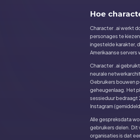
Hoe characte
Character .ai werkt d
personages te kiezen 
ingestelde karakter, 
Amerikaanse servers 
Character .ai gebrui
neurale netwerkarchit
Gebruikers bouwen pe
geheugenlaag. Het pla
sessieduur bedraagt 2
Instagram (gemiddeld 
Alle gespreksdata wor
gebruikers delen. Dit
organisaties is dat e