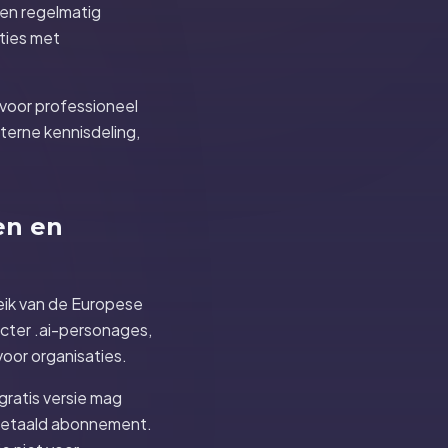
den regelmatig
cties met
 voor professioneel
nterne kennisdeling,
ven en
reik van de Europese
cter .ai-personages,
oor organisaties.
gratis versie mag
n betaald abonnement.