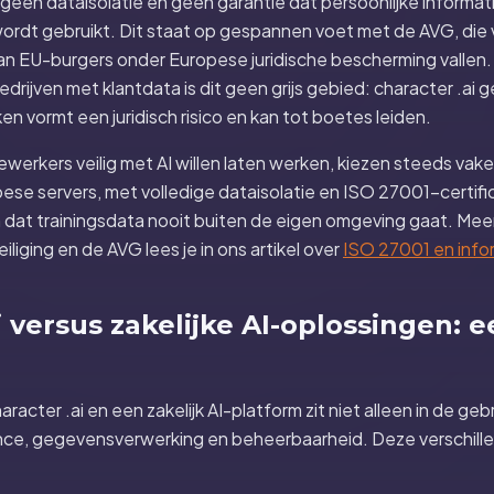
 geen dataisolatie en geen garantie dat persoonlijke informati
ordt gebruikt. Dit staat op gespannen voet met de AVG, die 
 EU-burgers onder Europese juridische bescherming vallen.
drijven met klantdata is dit geen grijs gebied: character .ai 
n vormt een juridisch risico en kan tot boetes leiden.
werkers veilig met AI willen laten werken, kiezen steeds vake
se servers, met volledige dataisolatie en ISO 27001-certifi
dat trainingsdata nooit buiten de eigen omgeving gaat. Meer
liging en de AVG lees je in ons artikel over
ISO 27001 en info
i versus zakelijke AI-oplossingen: 
aracter .ai en een zakelijk AI-platform zit niet alleen in de geb
ance, gegevensverwerking en beheerbaarheid. Deze verschille