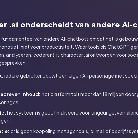
r .ai onderscheidt van andere AI-
lt fundamenteel van andere AI-chatbots omdat het is gebouwd
narratief, niet voor productiviteit. Waar tools als ChatGPT geri
ven, analyseren, coderen), is character .ai ontworpen voor soci
 gesprekken.
k:
iedere gebruiker bouwt een eigen AI-personage met specif
dreven inhoud:
het platform telt meer dan 18 miljoen door
sonages.
ie:
het systeem is geoptimaliseerd voor langdurige, verhale
ugen.
tie:
er is geen koppeling met agenda's, e-mail of bedrijfssy