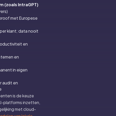
rm (zoals IntraGPT)
ers)
proof met Europese
er klant; data nooit
oductiviteit en
ystemen en
manent in eigen
r audit en
e
menten is de keuze
I-platforms inzetten,
elijking met cloud-
rdelen van lokale