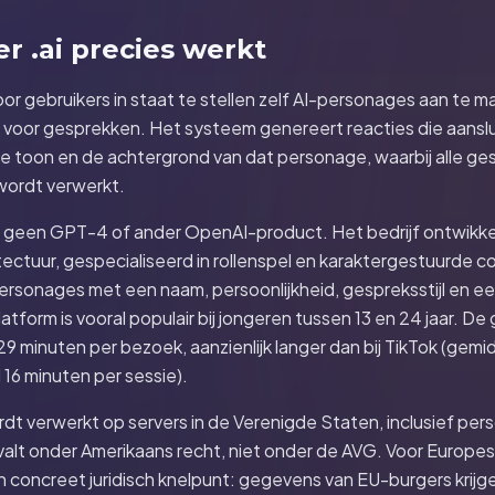
r .ai precies werkt
oor gebruikers in staat te stellen zelf AI-personages aan te
voor gesprekken. Het systeem genereert reacties die aanslui
de toon en de achtergrond van dat personage, waarbij alle g
wordt verwerkt.
kt geen GPT-4 of ander OpenAI-product. Het bedrijf ontwikk
ectuur, gespecialiseerd in rollenspel en karaktergestuurde c
rsonages met een naam, persoonlijkheid, gespreksstijl en e
tform is vooral populair bij jongeren tussen 13 en 24 jaar. D
9 minuten per bezoek, aanzienlijk langer dan bij TikTok (gemi
16 minuten per sessie).
dt verwerkt op servers in de Verenigde Staten, inclusief perso
 valt onder Amerikaans recht, niet onder de AVG. Voor Europe
en concreet juridisch knelpunt: gegevens van EU-burgers kri