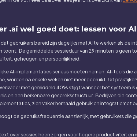
r .ai wel goed doet: lessen voor AI
 dat gebruikers bereid zijn dagelijks met AI te werken als de in
toont. De gemiddelde sessieduur van 29 minuten is geen toe
ïteit, geheugen en persoonlijkheid.
kelijke AI-implementaties serieus moeten nemen. AI-tools die 
, worden na enkele weken niet meer gebruikt. Uit praktijker
 werkvloer met gemiddeld 40% stijgt wanneer het systeem is
nis en een herkenbare gespreksstructuur. Bedrijven die con
plementaties, zien vaker herhaald gebruik en integratiemet 
hoogt de gebruiksfrequentie aanzienlijk, met gebruikers die 
xt over sessies heen zorgen voor hogere productiviteit en 