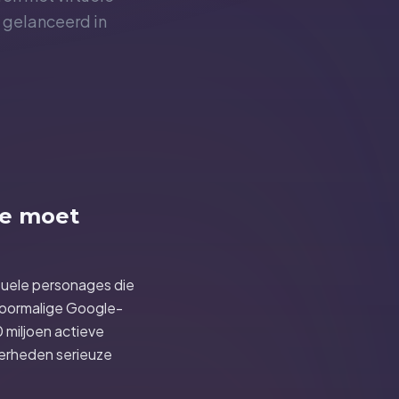
 gelanceerd in
 je moet
tuele personages die
voormalige Google-
 miljoen actieve
verheden serieuze