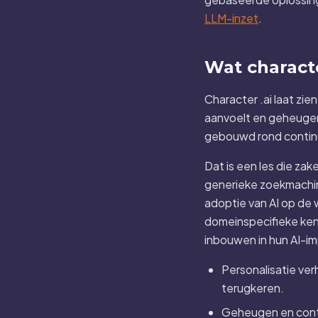
LLM-inzet
.
Wat characte
Character .ai laat zien
aanvoelt en geheugen 
gebouwd rond continu
Dat is een les die za
generieke zoekmachine
adoptie van AI op de
domeinspecifieke ken
inbouwen in hun AI-im
Personalisatie ver
terugkeren.
Geheugen en conte