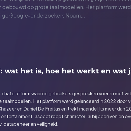
n gebouwd op grote taalmodellen. Het platform werd
ige Google-onderzoekers Noam...
i: wat het is, hoe het werkt en wat
AI-chatplatform waarop gebruikers gesprekken voeren met vir
e taalmodellen. Het platform werd gelanceerd in 2022 door 
azeer en Daniel De Freitas en trekt maandelijks meer dan 20
 entertainment-aspect roept character .ai bij bedrijven en o
y, databeheer en veiligheid.