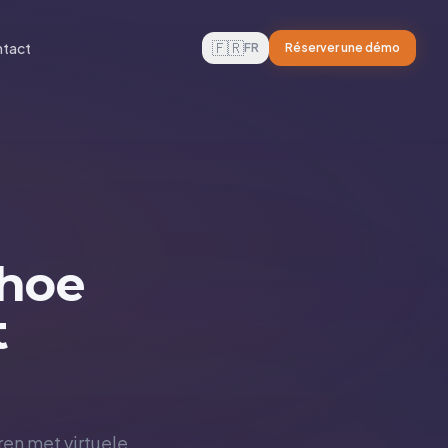
🇫🇷
tact
FR
Réserver une démo
 hoe
t
en met virtuele