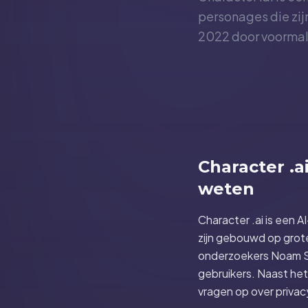
personages die zij
2022 door voormal
Character .a
weten
Character .ai is een 
zijn gebouwd op grot
onderzoekers Noam Sh
gebruikers. Naast het
vragen op over privac