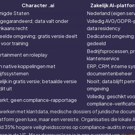
Character .ai
Zakelijk AI-platfo
nigde Staten
Nederland (eigen serv
 gegarandeerd; data valt onder
Volledig AVG/GDPR-
ikaans recht
data residency
elde omgeving; gratis versie deelt
Dedicated omgeving p
 voor training
gedeeld
Bedrijfsprocessen, pr
rtainment en roleplay
klantenservice
 native koppelingen met
ERP, CRM, interne s
ijfssystemen
documentenbeheer
ijk in gratis versie; betaalde versie
Nooit; data blijft per
dit uit
omgeving
Volledig; geschikt voo
rkt; geen compliance-rapportage
compliance-verificati
 werken met klantdata, medische dossiers of juridische docu
tform geen luxe, maar een vereiste. Organisaties die lokale A
d 35% hogere veiligheidsscores op compliance-audits in verg
n in de VS. Meer daarover lees je in ons overzicht van
de voo