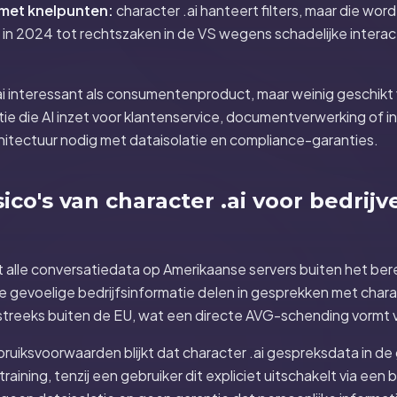
 met knelpunten:
character .ai hanteert filters, maar die wor
e in 2024 tot rechtszaken in de VS wegens schadelijke intera
ai interessant als consumentenproduct, maar weinig geschikt
tie die AI inzet voor klantenservice, documentverwerking of i
hitectuur nodig met dataisolatie en compliance-garanties.
sico's van character .ai voor bedrij
t alle conversatiedata op Amerikaanse servers buiten het be
 gevoelige bedrijfsinformatie delen in gesprekken met chara
streeks buiten de EU, wat een directe AVG-schending vormt v
bruiksvoorwaarden blijkt dat character .ai gespreksdata in de 
raining, tenzij een gebruiker dit expliciet uitschakelt via ee