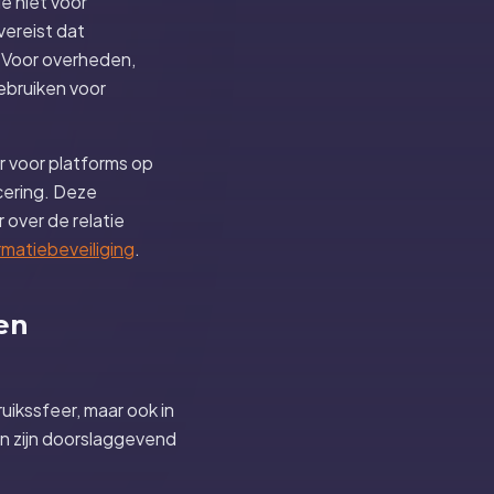
e niet voor
vereist dat
 Voor overheden,
gebruiken voor
r voor platforms op
cering. Deze
 over de relatie
rmatiebeveiliging
.
een
ruikssfeer, maar ook in
n zijn doorslaggevend