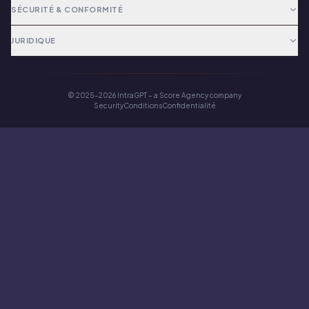
SÉCURITÉ & CONFORMITÉ
JURIDIQUE
© 2025–2026 IntraGPT – a Score Agency company
Security
Conditions
Confidentialité