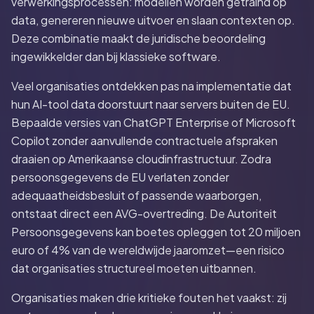
verwerkingsprocessen: modellen worden getraind op
data, genereren nieuwe uitvoer en slaan contexten op.
Deze combinatie maakt de juridische beoordeling
ingewikkelder dan bij klassieke software.
Veel organisaties ontdekken pas na implementatie dat
hun AI-tool data doorstuurt naar servers buiten de EU.
Bepaalde versies van ChatGPT Enterprise of Microsoft
Copilot zonder aanvullende contractuele afspraken
draaien op Amerikaanse cloudinfrastructuur. Zodra
persoonsgegevens de EU verlaten zonder
adequaatheidsbesluit of passende waarborgen,
ontstaat direct een AVG-overtreding. De Autoriteit
Persoonsgegevens kan boetes opleggen tot 20 miljoen
euro of 4% van de wereldwijde jaaromzet—een risico
dat organisaties structureel moeten uitbannen.
Organisaties maken drie kritieke fouten het vaakst: zij