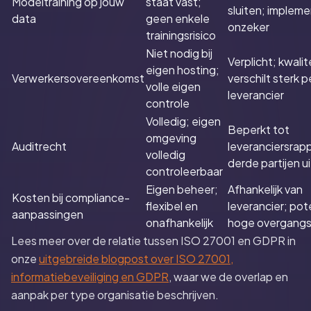
Modeltraining op jouw
staat vast;
sluiten; impleme
data
geen enkele
onzeker
trainingsrisico
Niet nodig bij
Verplicht; kwalit
eigen hosting;
Verwerkersovereenkomst
verschilt sterk p
volle eigen
leverancier
controle
Volledig; eigen
Beperkt tot
omgeving
Auditrecht
leveranciersrap
volledig
derde partijen ui
controleerbaar
Eigen beheer;
Afhankelijk van
Kosten bij compliance-
flexibel en
leverancier; pot
aanpassingen
onafhankelijk
hoge overgang
Lees meer over de relatie tussen ISO 27001 en GDPR in
onze
uitgebreide blogpost over ISO 27001,
informatiebeveiliging en GDPR
, waar we de overlap en
aanpak per type organisatie beschrijven.