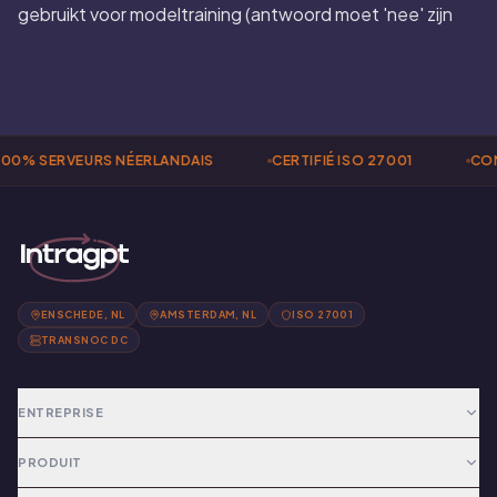
gebruikt voor modeltraining (antwoord moet 'nee' zijn
0% SERVEURS NÉERLANDAIS
CERTIFIÉ ISO 27001
CONF
ENSCHEDE, NL
AMSTERDAM, NL
ISO 27001
TRANSNOC DC
ENTREPRISE
PRODUIT