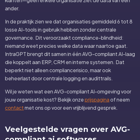
klanten—geen enkele organisatie ziet de data van een
ander.
In de praktijk zien we dat organisaties gemiddeld 6 tot 8
losse AI-tools in gebruik hebben zonder centrale
governance. Dit veroorzaakt compliance-blindheid:
niemand weet precies welke data waar naartoe gaat.
IntraGPT brengt dit samen in één AVG-compliant AI-laag
die koppelt aan ERP, CRM en interne systemen. Dat
beperkt niet alleen compliancerisico, maar ook
beheerlast door centrale logging en audittrails.
Wil je weten wat een AVG-compliant AI-omgeving voor
jouw organisatie kost? Bekijk onze
prijspagina
of neem
contact
met ons op voor een vrijblijvend gesprek.
Veelgestelde vragen over AVG-
compliant ai softwares