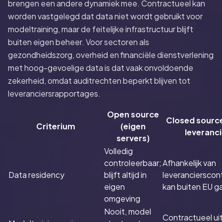
brengen een andere dynamiek mee. Contractueel kan
worden vastgelegd dat data niet wordt gebruikt voor
modeltraining, maar de feitelijke infrastructuur blijft
buiten eigen beheer. Voor sectoren als
gezondheidszorg, overheid en financiële dienstverlening
met hoog-gevoelige data is dat vaak onvoldoende
zekerheid, omdat auditrechten beperkt blijven tot
leveranciersrapportages.
Open source
Closed source
Criterium
(eigen
leveranci
servers)
Volledig
controleerbaar;
Afhankelijk van
Data residency
blijft altijd in
leverancierscon
eigen
kan buiten EU g
omgeving
Nooit, model
Contractueel uit