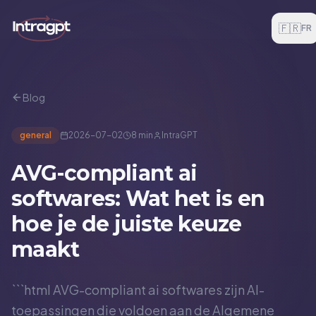
Aller au contenu
🇫🇷
FR
Blog
general
2026-07-02
8 min
IntraGPT
AVG-compliant ai
softwares: Wat het is en
hoe je de juiste keuze
maakt
```html AVG-compliant ai softwares zijn AI-
toepassingen die voldoen aan de Algemene