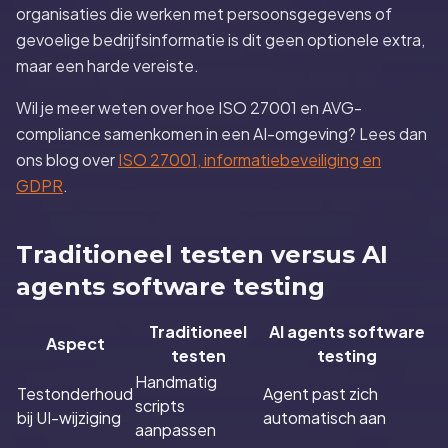
organisaties die werken met persoonsgegevens of
gevoelige bedrijfsinformatie is dit geen optionele extra,
maar een harde vereiste.
Wil je meer weten over hoe ISO 27001 en AVG-
compliance samenkomen in een AI-omgeving? Lees dan
ons blog over
ISO 27001, informatiebeveiliging en
GDPR
.
Traditioneel testen versus AI
agents software testing
Traditioneel
AI agents software
Aspect
testen
testing
Handmatig
Testonderhoud
Agent past zich
scripts
bij UI-wijziging
automatisch aan
aanpassen