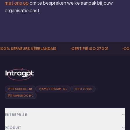
met ons op
om te bespreken welke aanpak bij jouw
organisatie past.
00% SERVEURS NÉERLANDAIS
CERTIFIÉ ISO 27001
CON
ENSCHEDE, NL
AMSTERDAM, NL
ISO 27001
TRANSNOC DC
ENTREPRISE
PRODUIT