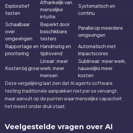
Afhankelijk van
Exploratief
Systematisch en
menselijke
testen
continu
intuïtie
Schaalbaar
Beperkt door
Parallel op meerdere
over
beschikbare
omgevingen
omgevingen
testers
Rapportage en
Handmatig en
Automatisch met
prioritering
tijdrovend
impactscores
Lineair: meer
Sublineair: meer werk,
Kosten bij groei
werk, meer
nauwelijks meer
mensen
kosten
Deze vergelijking laat zien dat AI agents software
testing traditionele aanpakken niet per se vervangt,
maar aanvult op de punten waar menselijke capaciteit
het meest onder druk staat.
Veelgestelde vragen over AI